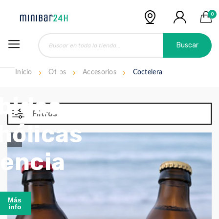
0
Buscar
ribuidor
Inicio
Otros
Accesorios
Coctelera
bidas
Filtros
hólicas
lencia
Más
info