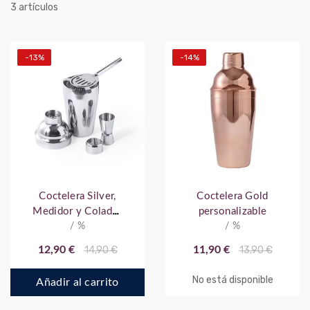
artículos
3
-13%
-14%
Coctelera Silver,
Coctelera Gold
Medidor y Colador
personalizable
personalizable
/ %
/ %
12,90 €
14,90 €
11,90 €
13,90 €
No está disponible
Añadir al carrito