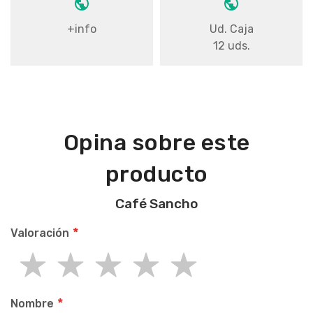
+info
Ud. Caja
12 uds.
Opina sobre este
producto
Café Sancho
Valoración
1
2
3
4
5
star
stars
stars
stars
stars
Nombre