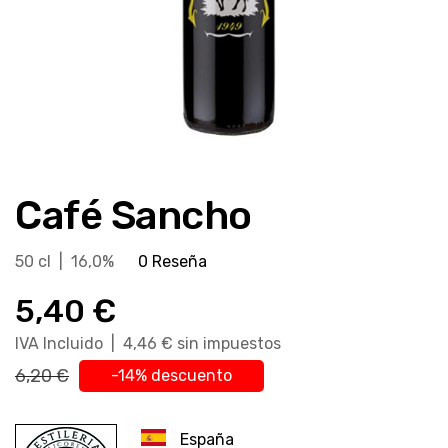
Saltar
al
Café Sancho
comienzo
de
la
50 cl | 16,0%
0 Reseña
galería
5,40 €
de
imágenes
IVA Incluido | 4,46 € sin impuestos
6,20 €
-14% descuento
España