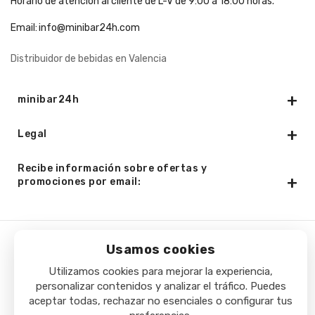
Horario de atención al cliente de L-V de 9:00 a 18:00 horas.
Email:
info@minibar24h.com
Distribuidor de bebidas en Valencia
minibar24h
Legal
Recibe información sobre ofertas y
promociones por email:
Usamos cookies
Copyright © 2025 - Minibar24h.com. Todos los derechos
Utilizamos cookies para mejorar la experiencia,
reservados.
personalizar contenidos y analizar el tráfico. Puedes
aceptar todas, rechazar no esenciales o configurar tus