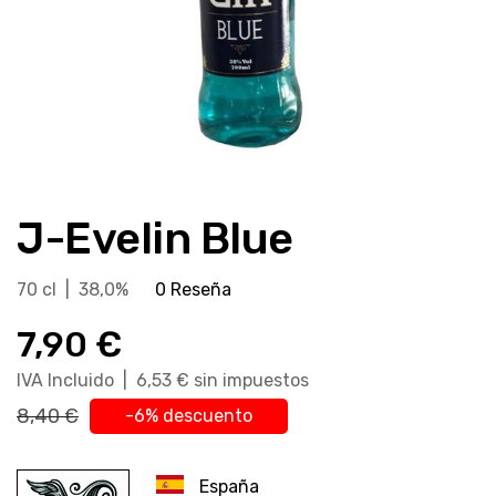
Saltar
al
J-Evelin Blue
comienzo
de
la
70 cl | 38,0%
0 Reseña
galería
7,90 €
de
imágenes
IVA Incluido | 6,53 € sin impuestos
8,40 €
-6% descuento
España