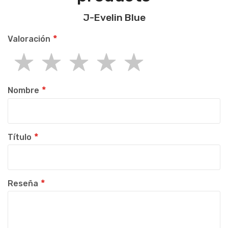
J-Evelin Blue
Valoración
1
2
3
4
5
star
stars
stars
stars
stars
Nombre
Título
Reseña