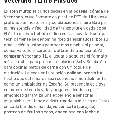
Veterano 1 Litro Plástico
Existen múltiples curiosidades en la
botella icónica
de
Veterano
, cuyo formato en plástico PET de 1 litro es el
preferido en hostelería y celebraciones al aire libre por
su resistencia y facilidad de transporte en cada
copa
.
El éxito de esta
bebida
radica en su suavidad; aunque
técnicamente se denomina "bebida espirituosa" por su
graduación ajustada para ser más amable al paladar,
conserva todo el carácter del brandy tradicional. Al
comprar Veterano 1 L
, el usuario adquiere el formato
más rentable para preparar el clásico "Sol y Sombra" o
para cocinar platos de carne con un toque de
distinción. La excelente relación
calidad-precio
ha
hecho que esta marca sea reconocida mundialmente
como un embajador de España. Su presencia es clave
en bares de toda la vida y hogares, donde su perfil
armonioso garantiza una experiencia sensorial
inigualable, invitando a disfrutar de la mística de Jerez
en cada brindis o
maridajes con café (carajillo),
postres de frutos secos, chocolate con leche o