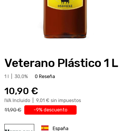
Saltar
al
Veterano Plástico 1 L
comienzo
de
la
1 l | 30,0%
0 Reseña
galería
10,90 €
de
imágenes
IVA Incluido | 9,01 € sin impuestos
11,90 €
-9% descuento
España