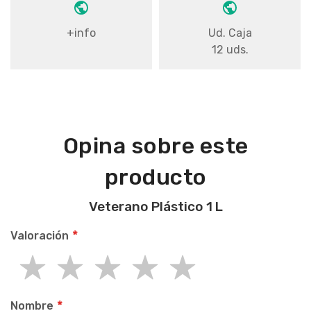
+info
Ud. Caja
12 uds.
Opina sobre este
producto
Veterano Plástico 1 L
Valoración
1
2
3
4
5
star
stars
stars
stars
stars
Nombre