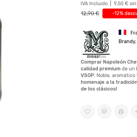
IVA Incluido | 9,50 € si
12,90 €
-12% desc
Fr
Brandy,
Comprar Napoleón Che
calidad premium
de un 
VSOP
. Noble, aromático 
homenaje a la tradició
de los clásicos!