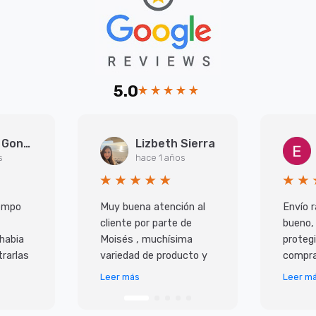
5.0
Arantxa Gonzalez Martinez
Lizbeth Sierra
s
hace 1 años
iempo
Muy buena atención al
Envío r
cliente por parte de
bueno,
 habia
Moisés , muchísima
protegi
rarlas
variedad de producto y
compra
super
lo mejor es que todo
Leer más
Leer m
 ademas
llega en perfecto
io,
estado y antes de lo p