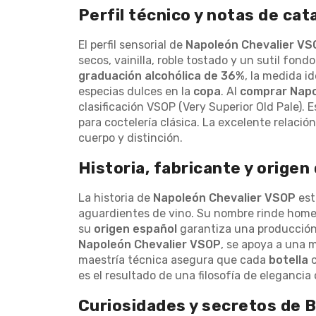
de
Perfil técnico y notas de ca
la
galería
El perfil sensorial de
Napoleón Chevalier VS
de
secos, vainilla, roble tostado y un sutil fo
imágenes
graduación alcohólica de 36%
, la medida i
especias dulces en la
copa
. Al
comprar Napo
clasificación VSOP (Very Superior Old Pale). 
para coctelería clásica. La excelente relació
cuerpo y distinción.
Historia, fabricante y origen
La historia de
Napoleón Chevalier VSOP
est
aguardientes de vino. Su nombre rinde homen
su
origen español
garantiza una producció
Napoleón Chevalier VSOP
, se apoya a una m
maestría técnica asegura que cada
botella
c
es el resultado de una filosofía de elegancia
Curiosidades y secretos de 