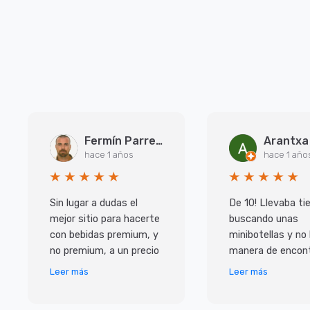
Fermín Parreño Torres
hace 1 años
hace 1 año
Sin lugar a dudas el
De 10! Llevaba t
mejor sitio para hacerte
buscando unas
con bebidas premium, y
minibotellas y no
no premium, a un precio
manera de encont
inmejorable. Pero lo que
y las que habian 
Leer más
Leer más
más me ha sorprendido
caras, con ellos
ha sido e
de muy buen prec