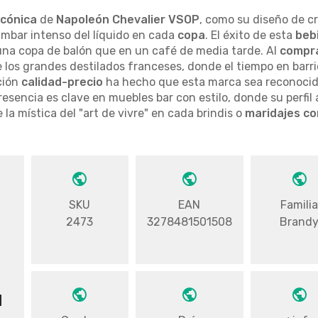
icónica
de
Napoleón Chevalier VSOP
, como su diseño de cr
ámbar intenso del líquido en cada
copa
. El éxito de esta
beb
una copa de balón que en un café de media tarde. Al
compra
 los grandes destilados franceses, donde el tiempo en barric
ción
calidad-precio
ha hecho que esta marca sea reconocid
resencia es clave en muebles bar con estilo, donde su perfi
e la mística del "art de vivre" en cada brindis o
maridajes co
SKU
EAN
Famili
2473
3278481501508
Brand
1