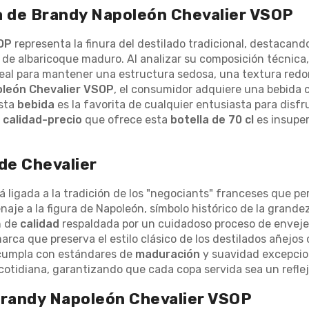
ta de Brandy Napoleón Chevalier VSOP
OP
representa la finura del destilado tradicional, destacando
ndo de albaricoque maduro. Al analizar su composición técnic
deal para mantener una estructura sedosa, una textura redo
león Chevalier VSOP
, el consumidor adquiere una bebida 
Esta
bebida
es la favorita de cualquier entusiasta para disf
n
calidad-precio
que ofrece esta
botella de 70 cl
es insupe
 de Chevalier
á ligada a la tradición de los "negociants" franceses que pe
aje a la figura de Napoleón, símbolo histórico de la grande
n de
calidad
respaldada por un cuidadoso proceso de envejec
arca que preserva el estilo clásico de los destilados añejos
umpla con estándares de
maduración
y suavidad excepcion
 cotidiana, garantizando que cada copa servida sea un reflejo
Brandy Napoleón Chevalier VSOP