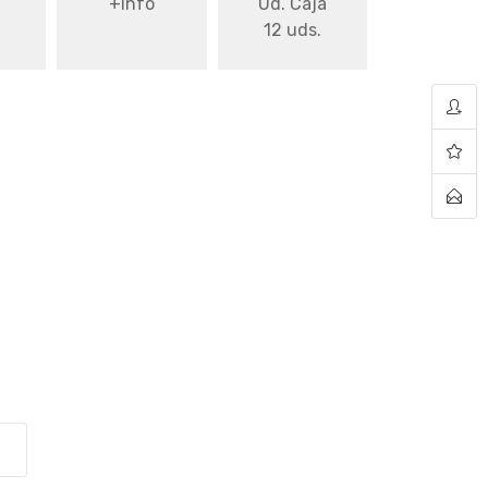
+info
Ud. Caja
12 uds.