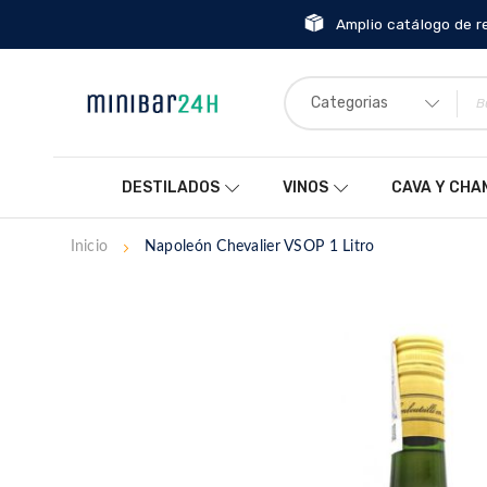
Amplio catálogo de r
Categorias
DESTILADOS
VINOS
CAVA Y CH
Inicio
Napoleón Chevalier VSOP 1 Litro
Saltar
al
final
de
la
galería
de