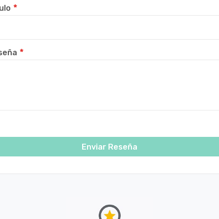
ulo
seña
Enviar Reseña