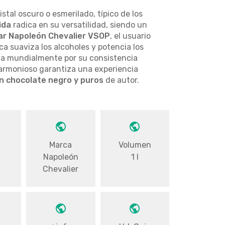
istal oscuro o esmerilado, típico de los
ida
radica en su versatilidad, siendo un
r Napoleón Chevalier VSOP
, el usuario
a suaviza los alcoholes y potencia los
a mundialmente por su consistencia
l armonioso garantiza una experiencia
n chocolate negro y puros
de autor.
a
Marca
Volumen
y
Napoleón
1 l
Chevalier