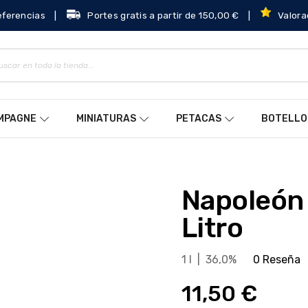
eferencias
|
Portes gratis a partir de 150,00 €
|
Valora
AMPAGNE
MINIATURAS
PETACAS
BOTELLO
Napoleón Chevalier VSOP 1
Litro
1 l | 36,0%
0 Reseña
11,50 €