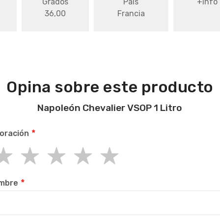
Grados
País
+info
36,00
Francia
Opina sobre este producto
Napoleón Chevalier VSOP 1 Litro
oración
r
rs
rs
rs
rs
mbre